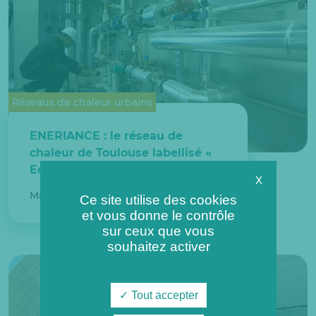
Réseaux de chaleur urbains
ENERIANCE : le réseau de
chaleur de Toulouse labellisé «
Ecoréseau » par l’AMORCE
X
Mardi 15 décembre 2020
Ce site utilise des cookies
et vous donne le contrôle
sur ceux que vous
souhaitez activer
Tout accepter