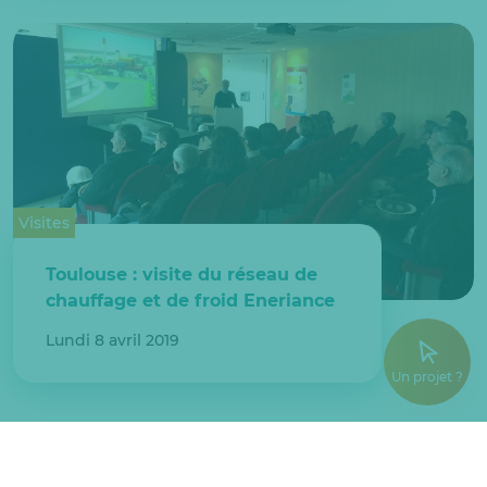
Visites
Toulouse : visite du réseau de
chauffage et de froid Eneriance
Lundi 8 avril 2019
Un projet ?