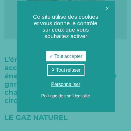
X
Ce site utilise des cookies
et vous donne le contrôle
sur ceux que vous
souhaitez activer
Tout accepter
L’énergie de récupération est
accompagnée d’une autre
Tout refuser
énergie
dite “de secours” pour
garantir la distribution de
Personnaliser
chaleur ou de froid en toutes
Politique de confidentialité
circonstances :
LE GAZ NATUREL