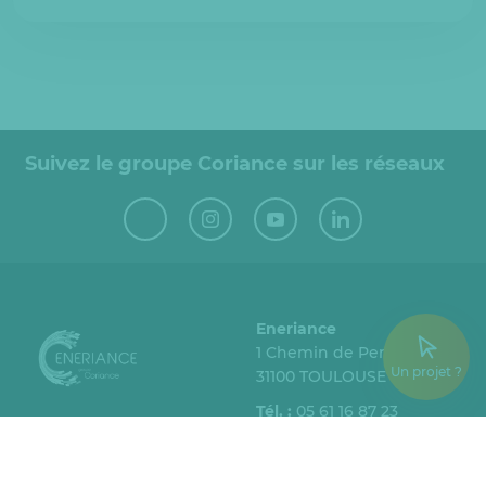
Suivez le groupe Coriance sur les réseaux
Eneriance
1 Chemin de Perpignan
Un projet ?
31100 TOULOUSE
Tél. :
05 61 16 87 23
Fax :
05 61 16 87 28
Espace client
Nous contacter